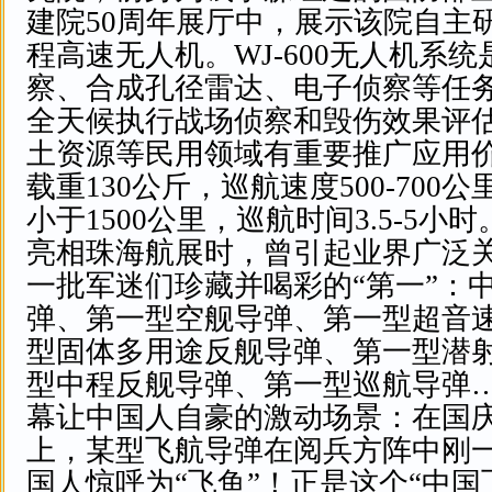
建院50周年展厅中，展示该院自主研制
程高速无人机。WJ-600无人机系
察、合成孔径雷达、电子侦察等任
全天候执行战场侦察和毁伤效果评
土资源等民用领域有重要推广应用
载重130公斤，巡航速度500-700
小于1500公里，巡航时间3.5-5小时
亮相珠海航展时，曾引起业界广
一批军迷们珍藏并喝彩的“第一”：
弹、第一型空舰导弹、第一型超音
型固体多用途反舰导弹、第一型潜
型中程反舰导弹、第一型巡航导
幕让中国人自豪的激动场景：在国庆
上，某型飞航导弹在阅兵方阵中刚
国人惊呼为“飞鱼”！正是这个“中国