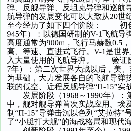
弹、反舰导弹、反坦克导弹和巡
航导弹的发展变化可以大致从20世纪
至今经历了如下四个阶段： 初创阶
945年）：以德国研制的V-1飞航
高度通常为900m，飞行马赫数0.5，
高、等速、直进式飞行。V-1是世
入大量使用的飞航导弹。 验证阶段（
7年）：第二次世界大战以后，美、苏
为基础，大力发展各自的飞航导弹
联的低空、近程反舰导弹“П-15”
发展阶段（1968～1990年）：
中，舰对舰导弹首次实战应用。埃
制“П-15”导弹击沉以色列“艾拉特
了“小艇打大舰”的海战格局和现代
创新阶段（1991年至今）：199