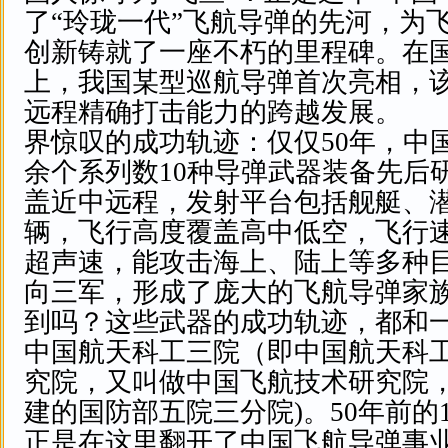
了“玲珑一代”飞航导弹的先河，为
创新铸就了一座不朽的里程碑。在国
上，我国某型巡航导弹首次亮相，
远程精确打击能力的跨越发展。
界惊叹的成功轨迹：仅仅50年，中国
余个系列数10种导弹武器装备先后
盖近中远程，发射平台包括舰艇、
辆，飞行高度覆盖高中低空，飞行
超声速，能攻击海上、陆上等多种
向三军，形成了庞大的飞航导弹
到吗？这些武器的成功轨迹，都和
中国航天科工三院（即中国航天科
究院，又叫做中国飞航技术研究院
建的国防部五院三分院)。50年前的1
正是在这里翻开了中国飞航导弹事