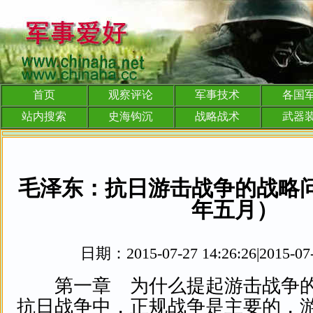
首页
观察评论
军事技术
各国
站内搜索
史海钩沉
战略战术
武器
毛泽东：抗日游击战争的战略
年五月）
日期：2015-07-27 14:26:26|2015-07-
第一章 为什么提起游击战争的战略问题 抗日战争中，正规战争是主要的，游击战争是辅助的。这一点，我们已经正确地解决了。那末，游击战争就只有战术问题，为什么提起战略问题呢？ 如果我们是一个小国，游击战争只是在正规军的战役作战上起些近距离的直接的配合作用，那就当然只有战术问题，没有什么战略问题。又如果中国也像苏联那样的强大，敌人进来，很快就能赶出，或虽时间较久，但是被占地区不广，游击战争也只是一种战役的配合作用，当然也只有战术问题，没有什么战略问题。 游击战争的战略问题是在这样的情况之下发生的：中国既不是小国，又不像苏联，是一个大而弱的国家。这一个大而弱的国家被另一个小而强的国家所攻击，但是这个大而弱的国家却处于进步的时代，全部问题就从这里发生了。在这样的情况下，敌人占地甚广的现象发生了，战争的长期性发生了。敌人在我们这个大国中占地甚广，但他们的国家是小国，兵力不足，在占领区留了很多空虚的地方，因此抗日游击战争就主要地不是在内线配合正规军的战役作战，而是在外线单独作战；并且由于中国的进步，就是说有共产党领导的坚强的军队和广大的人民群众存在，因此抗日游击战争就不是小规模的，而是大规模的；于是战略防御和战略进攻等等一全套的东西都发生了。战争的长期性，随之也是残酷性，规定了游击战争不能不做许多异乎寻常的事情，于是根据地的问题、向运动战发展的问题等等也发生了。于是中国抗日的游击战争，就从战术范围跑了出来向战略敲门，要求把游击战争的问题放在战略的观点上加以考察。特别值得注意的，是这样又广大又持久的游击战争，在整个人类的战争史中，都是颇为新鲜的事情。这件事是同时代进步到二十世纪的三四十年代一事分不开的，是同共产党和红军的存在分不开的，这乃是问题的焦点所在。我们的敌人大概还在那里做元朝灭宋、清朝灭明、英占北美和印度、拉丁系国家占中南美等等的好梦。这等梦在今天的中国已经没有现实的价值，因为今天的中国比之上述历史多了一些东西，颇为新鲜的游击战争就是其中的一点。假如我们的敌人少估计了这一点，他们就一定要在这一点上面触一个很大的霉头。 这就是抗日游击战争虽然在整个抗日战争中仍然处于辅助的地位，但是必须放在战略观点上加以考察的理由。 那末，为什么不将抗日战争的一般战略问题中的东西用之于游击战争呢？ 抗日游击战争的战略问题，本来是密切地联系于整个抗日战争的战略问题的，许多东西二者都是一致的。然而游击战争又区别于正规战争，它本身有其特殊性，因而游击战争的战略问题颇有许多特殊的东西；抗日战争的一般战略问题中的东西，决不能照样用之于特殊情形的游击战争。 第二章 战争的基本原则是保存自己消灭敌人 在具体地说到游击战争的战略问题之先，还要说一说战争的基本问题。 一切军事行动的指导原则，都根据于一个基本的原则，就是：尽可能地保存自己的力量，消灭敌人的力量。这个原则，在革命战争中是直接地和基本的政治原则联系着的。例如中国抗日战争的基本政治原则即政治目的，是驱逐日本帝国主义，建立独立自由幸福的新中国。在军事上实行起来，就是以军事力量保卫祖国，驱逐日寇。为达到这个目的，在军队本身的行动上，就表现为：一方面，尽可能地保存自己的力量；另一方面，尽可能地消灭敌人的力量。何以解释战争中提倡勇敢牺牲呢？每一战争都须支付代价，有时是极大的代价，岂非和“保存自己”相矛盾？其实一点也不矛盾，正确点说，是相反相成的。因为这种牺牲，不但是为了消灭敌人的必要，也是为了保存自己的必要——部分的暂时的“不保存”（牺牲或支付），是为了全体的永久的保存所必需的。在这个基本的原则上，发生了指导整个军事行动的一系列的所谓原则，从射击原则（荫蔽身体，发扬火力，前者为了保存自己，后者为了消灭敌人）起，到战略原则止，都贯彻这个基本原则的精神。一切技术的、战术的、战役的、战略的原则，都是执行这个基本原则时的条件。保存自己消灭敌人的原则，是一切军事原则的根据。 第三章 抗日游击战争的六个具体战略问题 现在我们来看，抗日游击战争的军事行动，应该采取些什么方针或原则才能达到保存自己消灭敌人的目的呢？因为抗日战争中（乃至一切革命战争中）的游击队一般是从无到有、从小到大的，故在保存自己之外，还须加上一个发展自己。所以问题是：应该采取些什么方针或原则才能达到保存或发展自己和消灭敌人的目的呢？ 总的说来，主要的方针有下列各项：（一）主动地、灵活地、有计划地执行防御战中的进攻战，持久战中的速决战和内线作战中的外线作战；（二）和正规战争相配合；（三）建立根据地；（四）战略防御和战略进攻；（五）向运动战发展；（六）正确的指挥关系。这六项，是全部抗日游击战争的战略纲领，是达到保存和发展自己，消灭和驱逐敌人，配合正规战争，争取最后胜利的必要途径。 第四章 主动地灵活地有计划地执行防御战中的进攻战、持久战中的速决战、内线作战中的外线作战 这里又可以分为四点来说：（一）防御和进攻，持久和速决，内线和外线的关系；（二）一切行动立于主动地位；（三）灵活地使用兵力；（四）一切行动的计划性。 先说第一点。 整个的抗日战争，由于日寇是强国，是进攻的，我们是弱国，是防御的，因而决定了我们是战略上的防御战和持久战。拿作战线来说，敌人是外线作战，我们是内线作战。这是一方面的情形。但是在又一方面，则适得其反。敌军虽强（武器和人员的某些素质，某些条件），但是数量不多，我军虽弱（同样，仅是武器和人员的某些素质，某些条件），但是数量甚多，加上敌人是异民族侵入我国，我们是在本国反抗异民族侵入这个条件，这样就决定了下列的战略方针：能够而且必须在战略的防御战之中采取战役和战斗的进攻战，在战略的持久战之中采取战役和战斗的速决战，在战略的内线作战之中采取战役和战斗的外线作战。这是整个抗日战争应该采取的战略方针。正规战争是如此，游击战争也是如此。游击战争所不同的，只是程度上或表现形式上的问题。游击战争是一般地用袭击的形式表现其进攻的。正规战争虽然也应该而且能够采用袭击战，但是其出敌不意的程度比较小一些。在游击战，速决性的要求是很大的，战役和战斗中包围敌人的外线圈则很小。这些都是和正规战不同的地方。 由此可知，游击队的作战，要求集中可能多的兵力，采取秘密和神速的行动，出其不意地袭击敌人，很快地解决战斗；而要力戒消极防御，力戒拖延，并力戒临战分散兵力。当然，游击战争中不但战略上有防御，战术上也是有防御的；战斗时的钳制和警戒方面，隘路、险地、河川或村落等处为着消耗敌人和疲惫敌人的抵抗配置，退却时的掩护部队等等，都是游击战争中战术上的防御部分。然而游击战争的基本方针必须是进攻的，和正规战争比较起来，其进攻性更加大些，而且这种进攻必须是奇袭，大摇大摆大吹大擂地暴露自己，是较之正规战更加不能许可的。游击战争虽然也有坚持数天的战斗场合，例如攻击某个孤立无援的小敌，但一般的作战较之正规战更加要求迅速地解决战斗，这是被敌强我弱的情况规定了的。游击战争本来是分散的，所以成其为普遍的游击战，且在许多任务，例如扰乱、钳制、破坏和做群众工作等，都以分散兵力为原则；然而就一个游击部队或游击兵团，当着执行消灭敌人的任务，尤其是为着打破敌人的进攻而努力时，就仍须集中其主要的兵力。“集中大力，打敌小部”，仍然是游击战争战场作战的原则之一。 由此也就可知，从整个的抗日战争看来，只有将正规战和游击战的战役和战斗的进攻战集合了很多，即从进攻战中打了很多的胜仗，才能达到战略防御之目的，最后战胜日本帝国主义。只有战役和战斗的速决战集合了很多，即是使得很多战役和战斗的进攻战都能因迅速解决战斗之故而取得了胜利，才能达到战略持久的目的，一方面争取时间加强抗战力量，同时促进和等候国际形势的变动和敌人的内溃，以便举行战略反攻，驱逐日寇出中国。也只有每战集中优势兵力，不论在战略防御时期也好，在战略反攻时期也好，一律采取战役和战斗中的外线作战，包围敌人而消灭之，不能包围其全部，也包围其一部，不能消灭所包围之全部，也消灭所包围之一部，不能大量俘虏所包围之敌，也大量杀伤所包围之敌。集合很多这样的歼灭战，才能转变敌我形势，将敌之战略包围，即敌之外线作战方针根本击破，最后配合国际的力量和日本人民的革命斗争，共同围剿日本帝国主义而一举消灭之。这些结果，主要地依靠正规战取得，游击战只有次一等的成绩。但是集合许多小胜化为大胜，则是正规战游击战所共同的。游击战争在抗日过程中起着伟大的战略作用，就是说的这一点。 现在来说游击战争的主动性、灵活性、计划性的问题。 游击战争的主动性是什么呢？ 一切战争的敌我双方，都力争在战场、战地、战区以至整个战争中的主动权，这种主动权即是军队的自由权。军队失掉了主动权，被逼处于被动地位，这个军队就不自由，就有被消灭或被打败的危险。本来战略的防御战和内线作战，争取主动较为困难些，而进攻的外线作战，争取主动较为容易些。但是日本帝国主义有两个基本的弱点，即是兵力不足和异国作战。并且因其对中国力量的估计不足和日本军阀的内部矛盾，产生了许多指挥的错误，例如逐渐增加兵力，缺乏战略的协同，某种时期没有主攻方向，某些作战失去时机和有包围无歼灭等等，可以说是他的第三个弱点。这样，兵力不足（包括小国、寡民、资源不足和他是封建的帝国主义等等），异国作战（包括战争的帝国主义性和野蛮性等等），指挥笨拙，使得日本军阀虽然处在进攻战和外线作战的有利地位，但其主动权却日益减弱下去。日本目前还不愿也不能结束战争，它的战略进攻也还没有停止，但是大势所趋，它的进攻是有一定限度的，这是三个弱点所产生的必然结果，无限止地吞灭全中国是不可能的。会有一天日本要处于完全的被动地位，这种情况现在就可以开始看出来。中国方面，开始时战争颇处于被动，现在因有了经验，正在改取新的运动战的方针，即战役和战斗的进攻战、速决战和外线作战的方针，加上普遍发展游击战的方针，所以主动地位正在日益建立起来。 游击战争的主动权问题，是更加严重的问题。因为游击队大多处于严重的环境，这就是无后方作战的状态，敌强我弱的状态，缺乏经验的状态（这是说那些新成立的游击队）和不统一的状态等等。但是游击战争是能够建立其主动权的，主要的条件就是抓住上述敌人的三个弱点。欺他兵力不足（从整个战争看来），游击队就可以放手争取广大的活动地区；欺他是异民族，且执行极端的野蛮政策，游击队就可以放手争取千百万人民的拥护；欺他指挥笨拙，游击队就可以放手发挥自己的聪明。一切敌人的这些弱点，正规军也应捉住，作为自己战胜敌人的资本，但游击队尤其应当注意捉住。游击队自己的弱点，可以在斗争中逐渐减少。且其弱点有时正成为争取主动地位的条件，例如正是因为自己弱小，才利于在敌人后方神出鬼没地活动，敌人无奈他何，这样大的自由是庞大的正规军所不能得到的。 游击队的主动权，在敌人举行数路围攻的场合，是难于掌握和容易丧失的。在这种场合，如果估计和处置得不正确，就容易处于被动，因而打不破敌人的围攻。在敌取守势我取攻势时，也有这种情形。所以主动权是从正确的情况估计（敌我双方的情况）和正确的军事政治处置产生的。不合客观情况的悲观的估计和随之而来的消极的处置，无疑地将丧失主动权，把自己抛入被动地位。但是同样，不合客观情况的过于乐观的估计和随之而来的冒险（不需要的那种冒险）的处置，也将丧失主动权，而最后归入悲观者一路。主动权不是任何天才家所固有的，只是聪明的领导者从虚心研究和正确地估计客观情况，正确地处置军事政治行动所产生的东西。因此，是要有意识地去争取的东西，不是现成的东西。 已经因为估计和处置错误，或者因为不可抗的压力，被迫处于被动地位了的时候，这时的任务就是努力脱出这种被动。如何脱出法，须依情况而定。在许多情况下，“走”是必须的。游击队的会走，正是其特点。走是脱离被动恢复主动的主要的方法。但是不限于这一方法。往往在敌人十分起劲自己十分困难的时候，正是敌人开始不利，自己开始有利的时候。往往有这种情形，有利的情况和主动的恢复，产生于“再坚持一下”的努力之中。 现在来说灵活性。 灵活性就是具体地表现主动性的东西。灵活地使用兵力，是游击战争比较正规战争更加需要的。 必须使游击战争的指导者明白，灵活地使用兵力，是转变敌我形势争取主动地位的最重要的手段。根据游击战争的特性，兵力的使用必须按照任务和敌情、地形、居民等条件作灵活的变动，主要的方法是分散使用、集中使用和转移兵力。游击战争的领导者对于使用游击队，好像渔人打网一样，要散得开，又要收得拢。当渔人把网散开时，要看清水的深浅、流的速度和那里有无障碍，游击队分散使用时，也须注意不要因情况不明、行动错误而受损失。渔人为了收得拢，就要握住网的绳头，使用部队也要保持通讯联络，并保持相当主力在自己手中。打鱼要时常变换地点，游击队也要时常变换位置。分散、集中和变换，是游击战争灵活使用兵力的三个方法。 一般地说来，游击队当分散使用，即所谓“化整为零”时，大体上是依下述几种情况实施的：（一）因敌取守势，暂时无集中打仗可能，采取对敌实行宽大正面的威胁时；（二）在敌兵力薄弱地区，进行普遍的骚扰和破坏时；（三）无法打破敌之围攻，为着减小目标以求脱离敌人时；（四）地形或给养受限制时；（五）在广大地区内进行民众运动时。但不论何种情况，当分散行动时都须注意：（一）保持较大一部分兵力于适当的机动地区，不要绝对地平均分散，一则便于应付可能的事变，一则使分散执行的任务有一个重心；（二）给各分散部队以明确的任务、行动的地区、行动的时期、集合的地点、联络的方法等。 集中使用兵力，即所谓“化零为整”的办法，多半是在敌人进攻之时为了消灭敌人而采取的；也有在敌人取守势时，为了消灭某些驻止之敌而采取的。集中兵力并不是说绝对的集中，集中主力使用于某一重要方面，对其他方面则留置或派出部分兵力，为钳制、扰乱、破坏等用，或作民众运动。 按照情况灵活地分散兵力或集中兵力，是游击战争的主要的方法，但是还须懂得灵活地转移（变换）兵力。当敌人感到游击队对他有了大的危害时，就会派兵镇压或举行进攻。因此，游击队要考虑情况，如果可以打时，就在当地打仗；如果不能打时，就应不失时机，迅速地转移到另一方向去。有时为着各个击破敌人，有刚才在这里消灭了敌人，又立即转移到另一方向去消灭敌人的；也有在这里不利于战斗，要立即脱离此敌转移到另一方向去进行战斗的。如果敌情特别严重，游击部队不应久留一地，要像流水和疾风一样，迅速地移动其位置。兵力转移，一般都要秘密迅速。经常要采取巧妙的方法，去欺骗、引诱和迷惑敌人，例如声东击西、忽南忽北、即打即离、夜间行动等。 分散、集中和转移的灵活性，都是游击战争具体地表现主动性的东西；死板、呆滞，必至陷入被动地位，遭受不必要的损失。但领导者的聪明不在懂得灵活使用兵力的重要，而在按照具体情况善于及时地实行分散、集中和转移兵力。这种善观风色和善择时机的聪明是不容易的，惟有虚心研究，勤于考察和思索的人们可以获得。为使灵活不变为妄动，慎重地考虑情况是必要的。 最后说到计划性问题。 游击战争要取得胜利，是不能离开它的计划性的。乱干一场的想法，只是玩弄游击战争，或者是游击战争的外行。不论是整个游击区的行动或是单个游击部队或游击兵团的行动，事先都应有尽可能的严密的计划，这就是一切行动的预先准备工作。情况的了解，任务的确定，兵力的部署，军事和政治教育的实施，给养的筹划，装备的整理，民众条件的配合等等，都要包括在领导者们的过细考虑、切实执行和检查执行程度的工作之中。没有这个条件，什么主动、灵活、进攻等事，都是不能实现的。固然正规战争的计划性更大些，游击战争的条件不容许很大的计划性，如果企图在游击战争中实行高度的严密的计划工作，那是错误的；但依照客观条件允许的程度，采取尽可能的严密的计划，则是必要的，须知同敌人斗争是一件不能开玩笑的事情。 上面所说的各点，说明了游击战争战略原则的第一个问题——主动地、灵活地、有计划地执行防御中的进攻战，持久中的速决战，内线作战中的外线作战。这是游击战争战略原则的最中心的问题。解决了这个问题，游击战争的胜利就有了军事指导上的重要的保证。 这里虽说了许多的东西，但一切都环绕于战役和战斗的进攻。主动地位只有在进攻胜利之后，才能最后地取得。一切进攻战也都要主动地组织之，不要被迫地采取进攻。灵活地使用兵力，环绕于为着进攻战这个中心；计划性的必要，主要地也是为了进攻的胜利。战术上的防御手段，离开直接或间接协助进攻，则毫无意义。速决是说的进攻的时间，外线是说的进攻的范围。进攻是消灭敌人的唯一手段，也是保存自己的主要手段，单纯的防御和退却，对于保存自己只有暂时的部分的作用，对于消灭敌人则完全无用。 这个原则，正规战争和游击战争是基本上同一的，只在表现形式上有程度的不同。但在游击战争中注意这个不同是重要的和必要的。正是因为这个不同的表现形式，所以使游击战争的作战方法区别于正规战争的作战方法；混淆了这个不同的表现形式，游击战争是不能胜利的。 第五章 和正规战争相配合 游